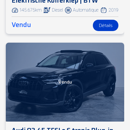
Elektrische Kofferklep | BTW
145.675km
Diesel
Automatique
2019
Vendu
Détails
Vendu