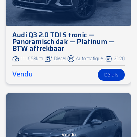
Audi Q3 2.0 TDI S tronic —
Panoramisch dak — Platinum —
BTW aftrekbaar
111.653km
Diesel
Automatique
2020
Vendu
Détails
Vendu