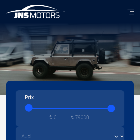
Men
Prix
€
€