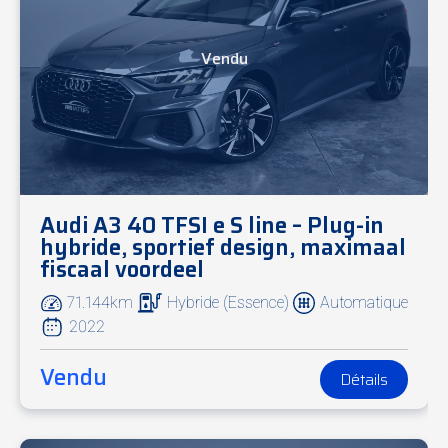
Vendu
Audi A3 40 TFSI e S line – Plug-in
hybride, sportief design, maximaal
fiscaal voordeel
71.144km
Hybride (Essence)
Automatique
2022
Vendu
Détails