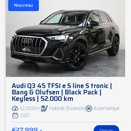
Nouveau
Audi Q3 45 TFSI e S line S tronic |
Bang & Olufsen | Black Pack |
Keyless | 52.000 km
52.325km
Hybride (Essence)
Automatique
2021
€27.999,-
Détails