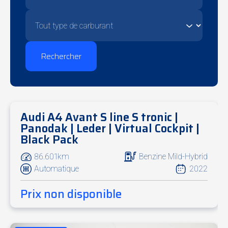
Rechercher
Audi A4 Avant S line S tronic |
Soon online
Panodak | Leder | Virtual Cockpit |
Black Pack
86.601km
Benzine Mild-Hybrid
Automatique
2022
Prix non disponible