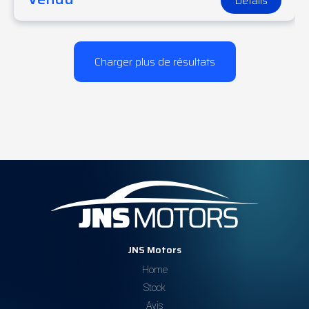
Détails
Charger plus de résultats
JNS Motors
Home
Stock
Avis