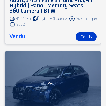
Audi Q3 45 TFSI e S tronic Plug-in
Hybrid | Pano | Memory Seats |
360 Camera | BTW
41.562km
Hybride (Essence)
Automatique
2022
Vendu
Détails
Vendu