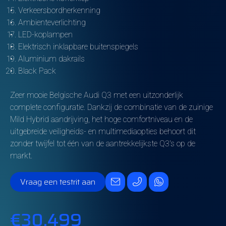
Verkeersbordherkenning
Ambienteverlichting
LED-koplampen
Elektrisch inklapbare buitenspiegels
Aluminium dakrails
Black Pack
Zeer mooie Belgische Audi Q3 met een uitzonderlijk
complete configuratie. Dankzij de combinatie van de zuinige
Mild Hybrid aandrijving, het hoge comfortniveau en de
uitgebreide veiligheids- en multimediaopties behoort dit
zonder twijfel tot één van de aantrekkelijkste Q3's op de
markt.
Vraag een testrit aan
€30.499