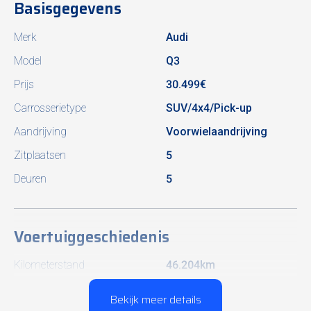
Basisgegevens
Merk
Audi
Model
Q3
Prijs
30.499€
Carrosserietype
SUV/4x4/Pick-up
Aandrijving
Voorwielaandrijving
Zitplaatsen
5
Deuren
5
Voertuiggeschiedenis
Kilometerstand
46.204km
Bouwjaar
2022
Bekijk meer details