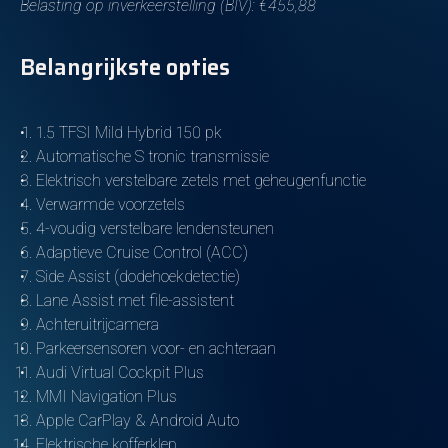
Belasting op inverkeerstelling (BIV): €455,88
Belangrijkste opties
1.5 TFSI Mild Hybrid 150 pk
Automatische S tronic transmissie
Elektrisch verstelbare zetels met geheugenfunctie
Verwarmde voorzetels
4-voudig verstelbare lendensteunen
Adaptieve Cruise Control (ACC)
Side Assist (dodehoekdetectie)
Lane Assist met file-assistent
Achteruitrijcamera
Parkeersensoren voor- en achteraan
Audi Virtual Cockpit Plus
MMI Navigation Plus
Apple CarPlay & Android Auto
Elektrische kofferklep