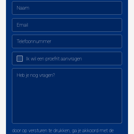
LED-achterlichten
Automatische licht- en regensensor
Elektrisch inklapbare en verwarmde buitenspiegels met
geheugenfunctie
Verwarmde en akoestische voorruit
Elektrische kofferklep
Interieur
Ik wil een proefrit aanvragen
Zwart leder/Mono.pur 550 interieur
Lunar Silver accenten
Elektrisch verstelbare voorzetels
Geheugenfunctie bestuurderszetel
Verwarmde voorzetels
4-voudig verstelbare lendensteunen
Achterbank Plus met middenarmsteun en bekerhouders
Multifunctioneel lederen stuur
Automatisch dimmende frameloze binnenspiegel
door op versturen te drukken, ga je akkoord met de
Luxe automatische klimaatregeling met twee zones