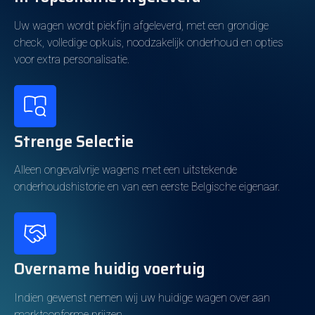
Energieverbruik
Uw wagen wordt piekfijn afgeleverd, met een grondige
Brandstof
Benzine
check, volledige opkuis, noodzakelijk onderhoud en opties
voor extra personalisatie.
Emissieklasse
6d-ISC-FCM
Kleur en Bekleding
Strenge Selectie
Koetswerkkleur
Zwart
Alleen ongevalvrije wagens met een uitstekende
Metallic
Ja
onderhoudshistorie en van een eerste Belgische eigenaar.
Kleur interieur
Zwart
Interieur
Volledig leder
Overname huidig voertuig
BIV Vlaanderen
Indien gewenst nemen wij uw huidige wagen over aan
Jaarlijkse verkeersbelasting
253€
marktconforme prijzen.