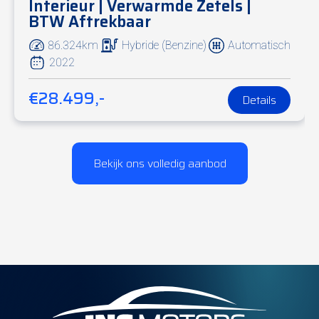
Interieur | Verwarmde Zetels |
BTW Aftrekbaar
86.324km
Hybride (Benzine)
Automatisch
2022
€28.499,-
Details
Bekijk ons volledig aanbod