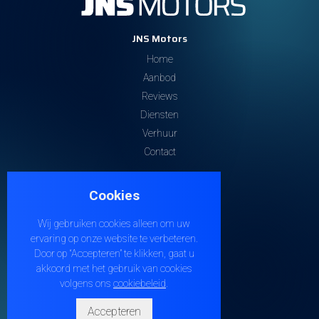
JNS Motors
Home
Aanbod
Reviews
Diensten
Verhuur
Contact
Contacteer ons
Cookies
Steenweg 32
9810 EKE
Wij gebruiken cookies alleen om uw
+32 474 38 21 04
ervaring op onze website te verbeteren.
info@jnsmotors.be
Door op “Accepteren” te klikken, gaat u
akkoord met het gebruik van cookies
BE1005.210.901
volgens ons
cookiebeleid
.
Socials
Accepteren
Volg
Volg