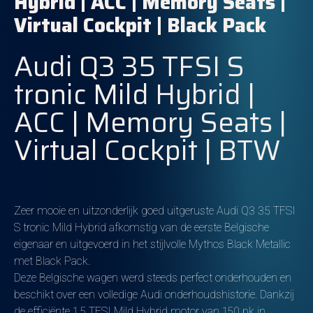
Hybrid | ACC | Memory Seats |
Virtual Cockpit | Black Pack
Audi Q3 35 TFSI S
tronic Mild Hybrid |
ACC | Memory Seats |
Virtual Cockpit | BTW
Zeer mooie en uitzonderlijk goed uitgeruste Audi Q3 35 TFSI
S tronic Mild Hybrid afkomstig van de eerste Belgische
eigenaar en uitgevoerd in het stijlvolle Mythos Black Metallic
met Black Pack.
Deze Belgische wagen werd steeds perfect onderhouden en
beschikt over een volledige Audi onderhoudshistorie. Dankzij
de efficiënte 1.5 TFSI Mild Hybrid motor van 150 pk in