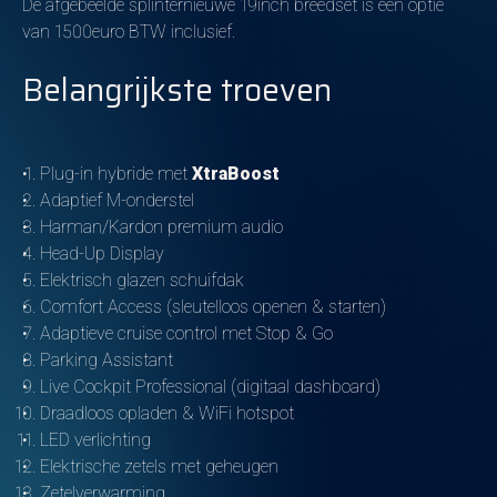
De afgebeelde splinternieuwe 19inch breedset is een optie
van 1500euro BTW inclusief.
Belangrijkste troeven
Plug-in hybride met
XtraBoost
Adaptief M-onderstel
Harman/Kardon premium audio
Head-Up Display
Elektrisch glazen schuifdak
Comfort Access (sleutelloos openen & starten)
Adaptieve cruise control met Stop & Go
Parking Assistant
Live Cockpit Professional (digitaal dashboard)
Draadloos opladen & WiFi hotspot
LED verlichting
Elektrische zetels met geheugen
Zetelverwarming