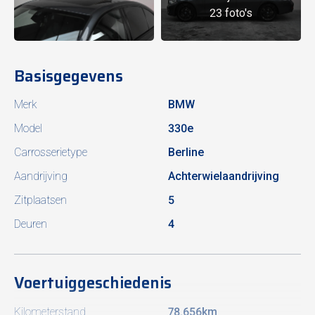
23 foto's
Basisgegevens
Merk
BMW
Model
330e
Carrosserietype
Berline
Aandrijving
Achterwielaandrijving
Zitplaatsen
5
Deuren
4
Voertuiggeschiedenis
Kilometerstand
78.656km