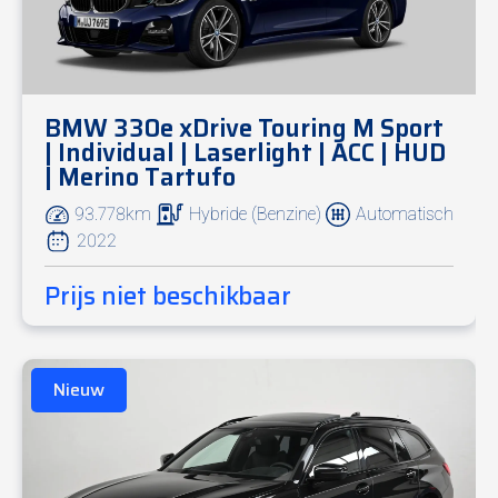
18” lichtmetalen velgen V-spaak 780 Bicolor
Adaptief M-onderstel
Variabele sportsturing
BMW 330e xDrive Touring M Sport
BMW Individual lederen sportstuur
| Individual | Laserlight | ACC | HUD
LED mistlampen
| Merino Tartufo
Individual High-Gloss Shadow Line
Elektrisch glazen schuif-/kanteldak
93.778km
Hybride (Benzine)
Automatisch
Automatische kofferklep
2022
Comfort Access (sleutelloos)
Akoestische comfortbeglazing
Prijs niet beschikbaar
Interieur & Comfort
Nieuw
Sportzetels vooraan
Elektrische zetelverstelling met geheugen
Zetelverwarming vooraan