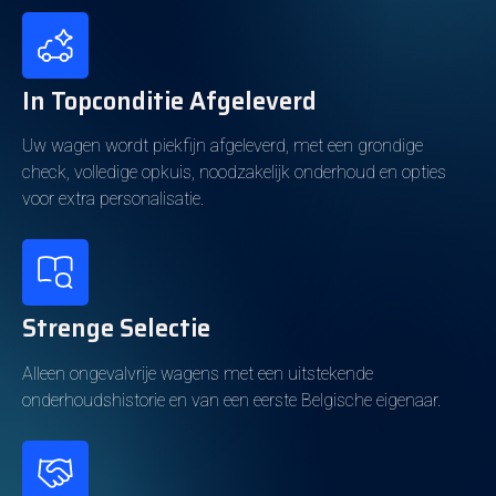
Energieverbruik
In Topconditie Afgeleverd
Brandstof
Hybride (Benzine)
Uw wagen wordt piekfijn afgeleverd, met een grondige
Elektrisch bereik
40km
check, volledige opkuis, noodzakelijk onderhoud en opties
voor extra personalisatie.
Emissieklasse
Euro 6d
Batterij-eigendom
Eigendom
CO2-emissie
38g/km
Strenge Selectie
Kleur en Bekleding
Alleen ongevalvrije wagens met een uitstekende
onderhoudshistorie en van een eerste Belgische eigenaar.
Koetswerkkleur
Grijs
Metallic
Ja
Kleur interieur
Zwart