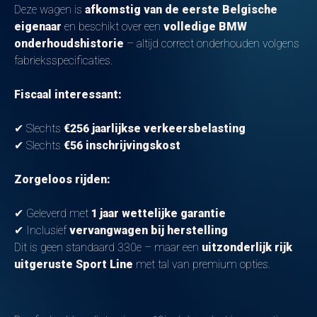
Deze wagen is
afkomstig van de eerste Belgische
eigenaar
en beschikt over een
volledige BMW
onderhoudshistorie
– altijd correct onderhouden volgens
fabrieksspecificaties.
Fiscaal interessant:
✔ Slechts
€256 jaarlijkse verkeersbelasting
✔ Slechts
€56 inschrijvingskost
Zorgeloos rijden:
✔ Geleverd met
1 jaar wettelijke garantie
✔ Inclusief
vervangwagen bij herstelling
Dit is geen standaard 330e – maar een
uitzonderlijk rijk
uitgeruste Sport Line
met tal van premium opties.