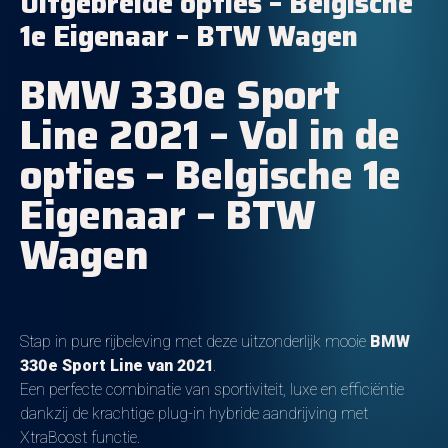
Uitgebreide opties – Belgische
1e Eigenaar – BTW Wagen
BMW 330e Sport
Line 2021 – Vol in de
opties – Belgische 1e
Eigenaar – BTW
Wagen
Stap in pure rijbeleving met deze uitzonderlijk mooie
BMW
330e Sport Line van 2021
.
Een perfecte combinatie van sportiviteit, luxe en efficiëntie
dankzij de krachtige plug-in hybride aandrijving met
XtraBoost functie.