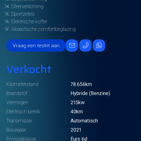
Sfeerverlichting
Sportzetels
Elektrische koffer
Akoestische comfortbeglazing
Vraag een testrit aan
Verkocht
Kilometerstand
78.656km
Brandstof
Hybride (Benzine)
Vermogen
215kw
Elektrisch bereik
40km
Transmissie
Automatisch
Bouwjaar
2021
Emissieklasse
Euro 6d