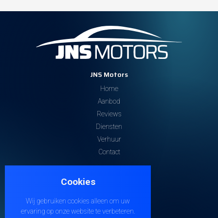
Lage jaarlijkse verkeersbelasting: slechts
€185
Luxueus interieur en hoogwaardige afwerking
Zeer goed onderhouden en
gecontroleerd voor verkoop
Deze Dodge Ram Laramie 2020 is een echte blikvanger
JNS Motors
en een perfecte combinatie van luxe, kracht en
veelzijdigheid.
Home
Aanbod
Reviews
???? Interesse? Neem contact op voor meer info, een
Diensten
bezichtiging of een proefrit!
Verhuur
Contact
Contacteer ons
Cookies
Steenweg 32
9810 EKE
Wij gebruiken cookies alleen om uw
+32 474 38 21 04
ervaring op onze website te verbeteren.