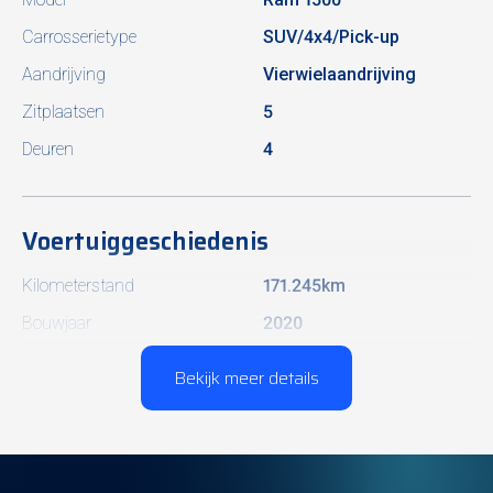
Carrosserietype
SUV/4x4/Pick-up
Aandrijving
Vierwielaandrijving
Zitplaatsen
5
Deuren
4
Voertuiggeschiedenis
Kilometerstand
171.245km
Bouwjaar
2020
Laatste onderhoudsbeurt
10/2024
Bekijk meer details
Vorige eigenaren
1
Onderhoudshistoriek
Ja
Niet-rokers auto
Ja