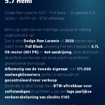
5.7 Hemi
Dodge Ram Laramie 2020 – Full Black – Zo goed als Full
Option – 401PK V8 – BTW-aftrekbaar
Bent u op zoek naar een krachtige, luxueuze en volledig
uitgeruste pick-up?
Dan is deze
Dodge Ram Laramie
uit
2020
precies wat u
zoekt! In een
Full Black
uitvoering met een imposante
5.7L
V8-motor (401 PK)
en
4x4-aandrijving
, biedt deze truck
de perfecte combinatie van brute kracht, rijcomfort en
geavanceerde technologie.
Afkomstig van de tweede eigenaar
, met
171.000
snelwegkilometers
, perfect onderhouden en
gecontroleerd voor verkoop
.
Bovendien is deze Dodge Ram
BTW-aftrekbaar voor
zelfstandigen
en profiteert u van een
lage jaarlijkse
verkeersbelasting van slechts €185
.