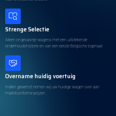
Kleur en Bekleding
Strenge Selectie
Koetswerkkleur
Zwart
Alleen ongevalvrije wagens met een uitstekende
Metallic
Ja
onderhoudshistorie en van een eerste Belgische eigenaar.
Kleur interieur
Zwart
Interieur
Volledig leder
Overname huidig voertuig
BIV Vlaanderen
Indien gewenst nemen wij uw huidige wagen over aan
Jaarlijkse verkeersbelasting
186€
marktconforme prijzen.
Uitrusting