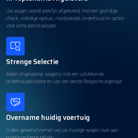
Energieverbruik
Uw wagen wordt piekfijn afgeleverd, met een grondige
Brandstof
Hybride (Benzine)
check, volledige opkuis, noodzakelijk onderhoud en opties
voor extra personalisatie.
Elektrisch bereik
20km
Emissieklasse
Euro 6
Batterij-eigendom
Eigendom
Strenge Selectie
Kleur en Bekleding
Alleen ongevalvrije wagens met een uitstekende
onderhoudshistorie en van een eerste Belgische eigenaar.
Koetswerkkleur
Zwart
Metallic
Ja
Kleur interieur
Bruin
Overname huidig voertuig
Interieur
Volledig leder
Indien gewenst nemen wij uw huidige wagen over aan
marktconforme prijzen.