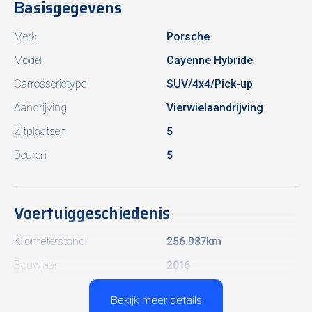
Basisgegevens
Merk
Porsche
Model
Cayenne Hybride
Carrosserietype
SUV/4x4/Pick-up
Aandrijving
Vierwielaandrijving
Zitplaatsen
5
Deuren
5
Voertuiggeschiedenis
Kilometerstand
256.987km
Bouwjaar
2016
Laatste onderhoudsbeurt
03/2025
Bekijk meer details