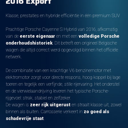
2016 Export
Klasse, prestaties en hybride efficiëntie in één premium SUV
Prachtige Porsche Cayenne S Hybrid van 2016, afkomstig
van de
eerste eigenaar
en met een
volledige Porsche
onderhoudshistoriek
. Dit betreft een origineel Belgische
wagen die altijd correct werd opgevolgd binnen het officiële
netwerk.
De combinatie van een krachtige V6 benzinemotor met
elektromotor zorgt voor directe respons, hoog koppel bij lage
toeren en tegelijk een verfijnde, stille rijervaring. Het onderstel
en de vierwielaandrijving leveren het typische Porsche-
rijgevoel: strak, stabiel en zelfzeker.
De wagen is
zeer rijk uitgerust
en straalt klasse uit, zowel
binnen als buiten. Carrosserie verkeert in
zo goed als
schadevrije staat
.