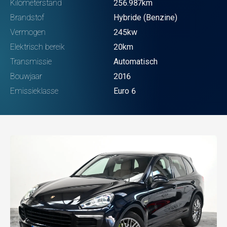
Kilometerstand
256.987km
Brandstof
Hybride (Benzine)
Vermogen
245kw
Elektrisch bereik
20km
Transmissie
Automatisch
Bouwjaar
2016
Emissieklasse
Euro 6