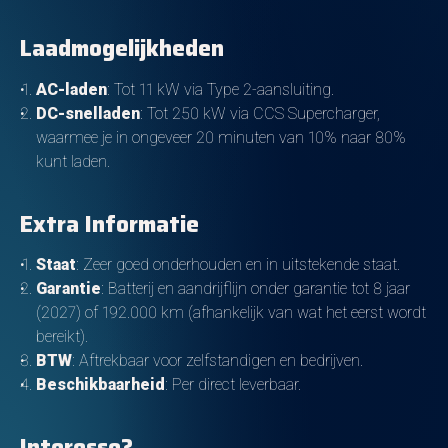
Laadmogelijkheden
AC-laden
: Tot 11 kW via Type 2-aansluiting.
DC-snelladen
: Tot 250 kW via CCS Supercharger,
waarmee je in ongeveer 20 minuten van 10% naar 80%
kunt laden.
Extra Informatie
Staat
: Zeer goed onderhouden en in uitstekende staat.
Garantie
: Batterij en aandrijflijn onder garantie tot 8 jaar
(2027) of 192.000 km (afhankelijk van wat het eerst wordt
bereikt).
BTW
: Aftrekbaar voor zelfstandigen en bedrijven.
Beschikbaarheid
: Per direct leverbaar.
Interesse?