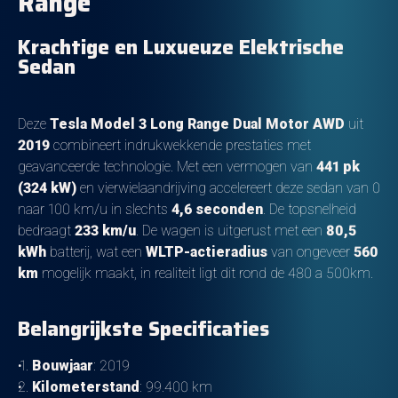
Range
Krachtige en Luxueuze Elektrische
Sedan
Deze
Tesla Model 3 Long Range Dual Motor AWD
uit
2019
combineert indrukwekkende prestaties met
geavanceerde technologie. Met een vermogen van
441 pk
(324 kW)
en vierwielaandrijving accelereert deze sedan van 0
naar 100 km/u in slechts
4,6 seconden
. De topsnelheid
bedraagt
233 km/u
. De wagen is uitgerust met een
80,5
kWh
batterij, wat een
WLTP-actieradius
van ongeveer
560
km
mogelijk maakt, in realiteit ligt dit rond de 480 a 500km.
Belangrijkste Specificaties
Bouwjaar
: 2019
Kilometerstand
: 99.400 km