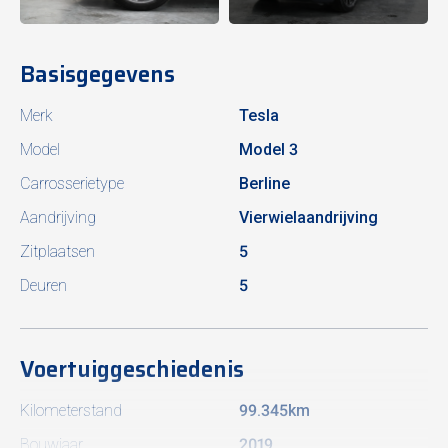
Basisgegevens
Merk
Tesla
Model
Model 3
Carrosserietype
Berline
Aandrijving
Vierwielaandrijving
Zitplaatsen
5
Deuren
5
Voertuiggeschiedenis
Kilometerstand
99.345km
Bouwjaar
2019