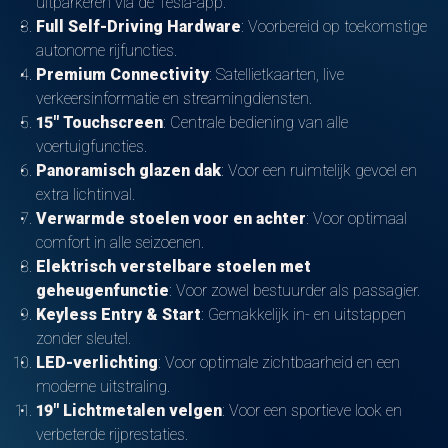
uitparkeren via de Tesla-app.
Full Self-Driving Hardware
: Voorbereid op toekomstige
autonome rijfuncties.
Premium Connectivity
: Satellietkaarten, live
verkeersinformatie en streamingdiensten.
15" Touchscreen
: Centrale bediening van alle
voertuigfuncties.
Panoramisch glazen dak
: Voor een ruimtelijk gevoel en
extra lichtinval.
Verwarmde stoelen voor en achter
: Voor optimaal
comfort in alle seizoenen.
Elektrisch verstelbare stoelen met
geheugenfunctie
: Voor zowel bestuurder als passagier.
Keyless Entry & Start
: Gemakkelijk in- en uitstappen
zonder sleutel.
LED-verlichting
: Voor optimale zichtbaarheid en een
moderne uitstraling.
19" Lichtmetalen velgen
: Voor een sportieve look en
verbeterde rijprestaties.