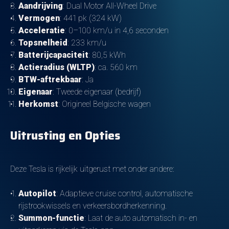
Aandrijving
: Dual Motor All-Wheel Drive
Vermogen
: 441 pk (324 kW)
Acceleratie
: 0–100 km/u in 4,6 seconden
Topsnelheid
: 233 km/u
Batterijcapaciteit
: 80,5 kWh
Actieradius (WLTP)
: ca. 560 km
BTW-aftrekbaar
: Ja
Eigenaar
: Tweede eigenaar (bedrijf)
Herkomst
: Origineel Belgische wagen
Uitrusting en Opties
Deze Tesla is rijkelijk uitgerust met onder andere:
Autopilot
: Adaptieve cruise control, automatische
rijstrookwissels en verkeersbordherkenning.
Summon-functie
: Laat de auto automatisch in- en