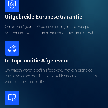
Technische Gegevens
Vermogen
95
Uitgebreide Europese Garantie
Transmissie
Automatisch
Geniet van 1 jaar 24/7 pechverhelping in heel Europa,
Cilinderinhoud
1.477cm3
keuzevrijheid van garage en een vervangwagen bij pech.
Cilinders
4
Energieverbruik
In Topconditie Afgeleverd
Brandstof
Hybride (Benzine)
Uw wagen wordt piekfijn afgeleverd, met een grondige
Elektrisch bereik
40km
check, volledige opkuis, noodzakelijk onderhoud en opties
voor extra personalisatie.
Emissieklasse
Euro 6d-TEMP
Batterij-eigendom
Eigendom