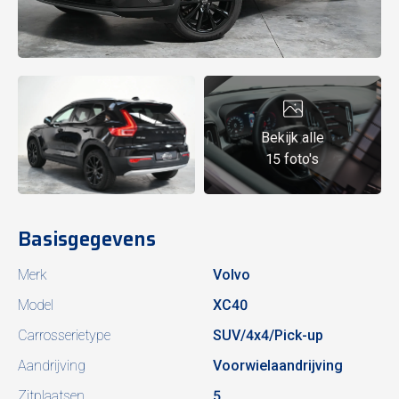
Bekijk alle
15 foto's
Basisgegevens
Merk
Volvo
Model
XC40
Carrosserietype
SUV/4x4/Pick-up
Aandrijving
Voorwielaandrijving
Zitplaatsen
5