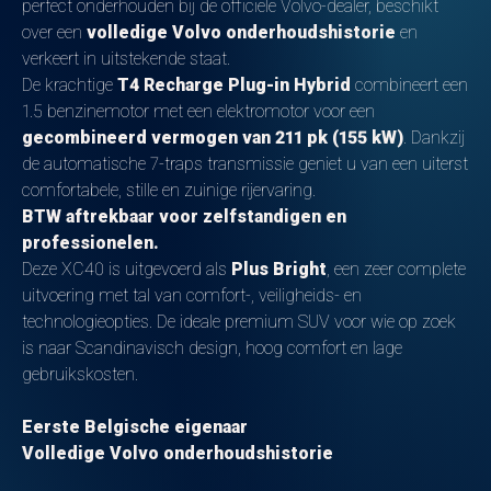
perfect onderhouden bij de officiële Volvo-dealer, beschikt
over een
volledige Volvo onderhoudshistorie
en
verkeert in uitstekende staat.
De krachtige
T4 Recharge Plug-in Hybrid
combineert een
1.5 benzinemotor met een elektromotor voor een
gecombineerd vermogen van 211 pk (155 kW)
. Dankzij
de automatische 7-traps transmissie geniet u van een uiterst
comfortabele, stille en zuinige rijervaring.
BTW aftrekbaar voor zelfstandigen en
professionelen.
Deze XC40 is uitgevoerd als
Plus Bright
, een zeer complete
uitvoering met tal van comfort-, veiligheids- en
technologieopties. De ideale premium SUV voor wie op zoek
is naar Scandinavisch design, hoog comfort en lage
gebruikskosten.
Eerste Belgische eigenaar
Volledige Volvo onderhoudshistorie