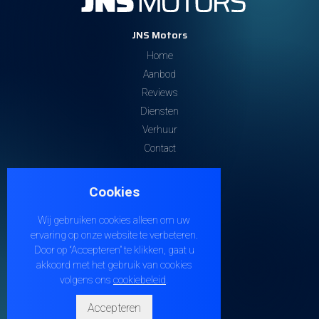
JNS Motors
Home
Aanbod
Reviews
Diensten
Verhuur
Contact
Contacteer ons
Cookies
Steenweg 32
9810 EKE
Wij gebruiken cookies alleen om uw
+32 474 38 21 04
ervaring op onze website te verbeteren.
info@jnsmotors.be
Door op “Accepteren” te klikken, gaat u
akkoord met het gebruik van cookies
BE1005.210.901
volgens ons
cookiebeleid
.
Socials
Accepteren
Volg
Volg