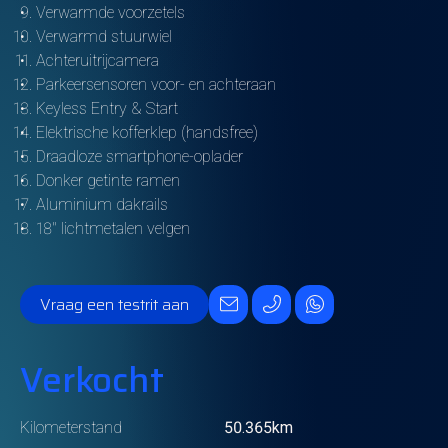
Verwarmde voorzetels
Verwarmd stuurwiel
Achteruitrijcamera
Parkeersensoren voor- en achteraan
Keyless Entry & Start
Elektrische kofferklep (handsfree)
Draadloze smartphone-oplader
Donker getinte ramen
Aluminium dakrails
18" lichtmetalen velgen
Vraag een testrit aan
Verkocht
Kilometerstand
50.365km