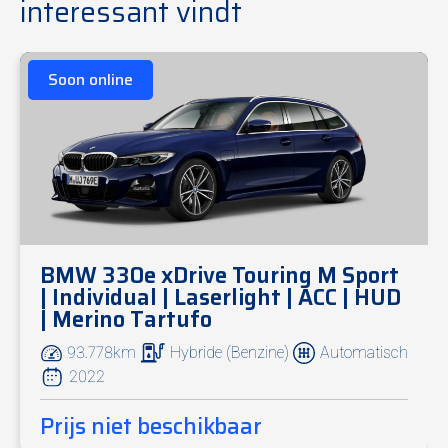
interessant vindt
Uitgebreide optielijst
Soon online
Plus Bright uitvoering
Plug-in Hybrid T4 – 211 pk (155 kW)
Automatische 7-traps DCT versnellingsbak
Voorwielaandrijving
Metallic lak
Google Built-in infotainmentsysteem
Google Maps navigatie
BMW 330e xDrive Touring M Sport
Google Assistant
| Individual | Laserlight | ACC | HUD
Google Play Store
| Merino Tartufo
12,3" digitaal instrumentenpaneel
9" centraal touchscreen
93.778km
Hybride (Benzine)
Automatisch
Apple CarPlay
2022
Android Auto
Bluetooth handsfree
Prijs niet beschikbaar
DAB+ digitale radio