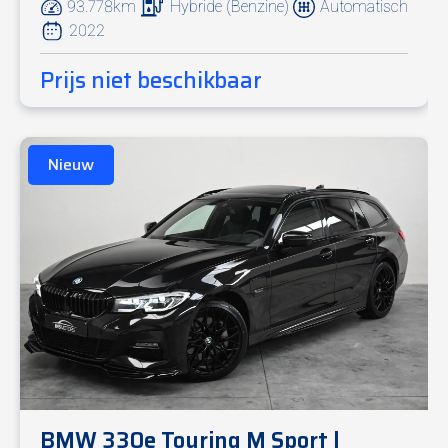
93.778km
Hybride (Benzine)
Automatisch
2022
Prijs niet beschikbaar
Nieuw
BMW 330e Touring M Sport |