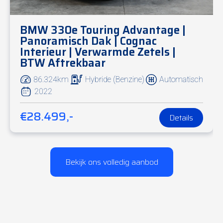
BMW 330e Touring Advantage |
Panoramisch Dak | Cognac
Interieur | Verwarmde Zetels |
BTW Aftrekbaar
86.324km
Hybride (Benzine)
Automatisch
2022
€28.499,-
Details
Bekijk ons volledig aanbod