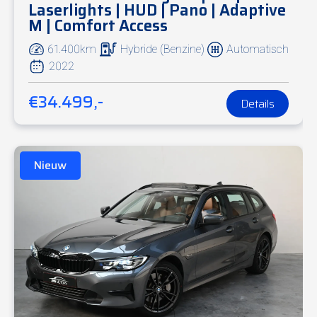
Laserlights | HUD | Pano | Adaptive
M | Comfort Access
61.400km
Hybride (Benzine)
Automatisch
2022
€34.499,-
Details
Nieuw