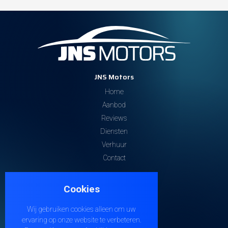
JNS Motors
Home
Aanbod
Reviews
Diensten
Verhuur
Contact
Contacteer ons
Cookies
Steenweg 32
9810 EKE
Wij gebruiken cookies alleen om uw
+32 474 38 21 04
ervaring op onze website te verbeteren.