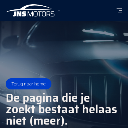
Men
Terug naar home
De pagina die je
zoekt bestaat helaas
niet (meer).