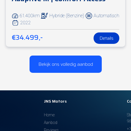
61.400km
Hybride (Benzine)
Automatisch
2022
€34.499,-
Details
Bekijk ons volledig aanbod
JNS Motors
C
Home
S
9
Aanbod
+3
Reviews