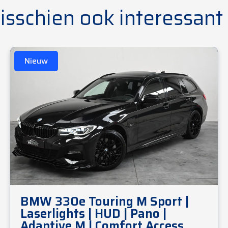
isschien ook interessant
Nieuw
BMW 330e Touring M Sport |
Laserlights | HUD | Pano |
Adaptive M | Comfort Access