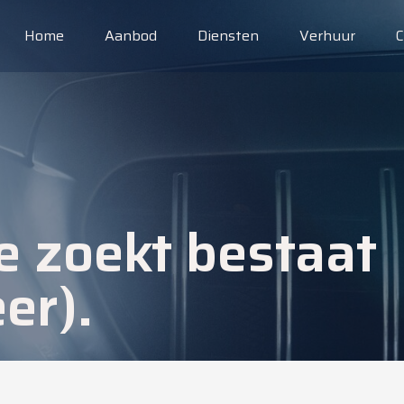
Home
Aanbod
Diensten
Verhuur
C
e zoekt bestaat
er).