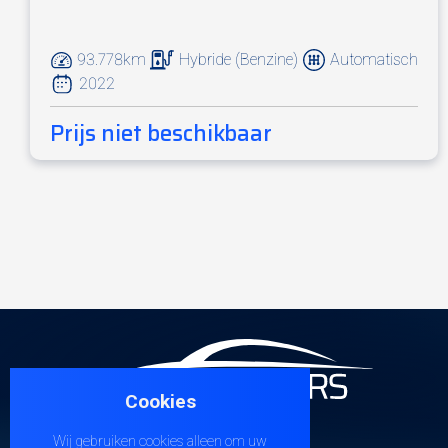
93.778km
Hybride (Benzine)
Automatisch
2022
Prijs niet beschikbaar
Cookies
Wij gebruiken cookies alleen om uw