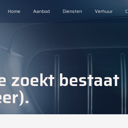
Home
Aanbod
Diensten
Verhuur
C
e zoekt bestaat
er).