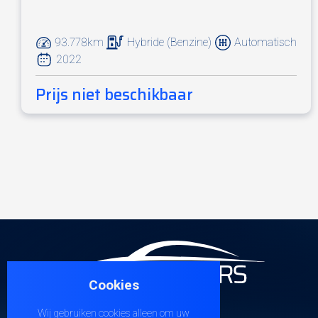
93.778km
Hybride (Benzine)
Automatisch
2022
Prijs niet beschikbaar
Cookies
Wij gebruiken cookies alleen om uw