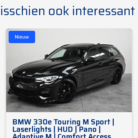
isschien ook interessant
Nieuw
BMW 330e Touring M Sport |
Laserlights | HUD | Pano |
Adaptive M | Comfort Access