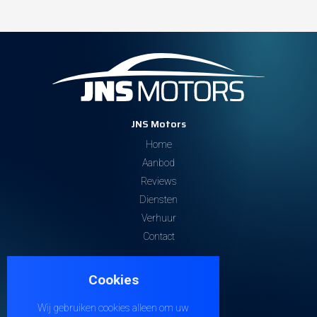
JNS Motors
Home
Aanbod
Reviews
Diensten
Verhuur
Contact
Contacteer ons
Cookies
Steenweg 32
9810 EKE
Wij gebruiken cookies alleen om uw
+32 474 38 21 04