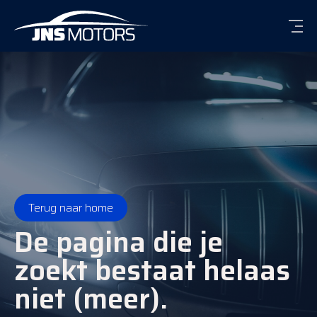
Men
Terug naar home
De pagina die je
zoekt bestaat helaas
niet (meer).