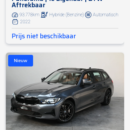
Aftrekbaar
93.778km
Hybride (Benzine)
Automatisch
2022
Prijs niet beschikbaar
Nieuw