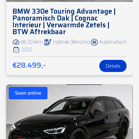
BMW 330e Touring Advantage |
Panoramisch Dak | Cognac
Interieur | Verwarmde Zetels |
BTW Aftrekbaar
86.324km
Hybride (Benzine)
Automatisch
2022
€28.499,-
Details
Soon online