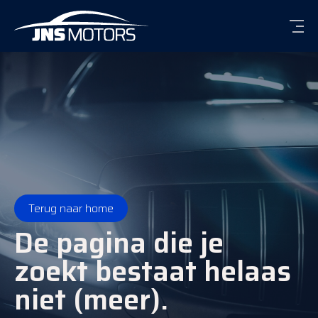
Men
Terug naar home
De pagina die je
zoekt bestaat helaas
niet (meer).