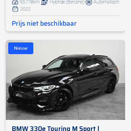
93.778km
Hybride (Benzine)
Automatisch
2022
Prijs niet beschikbaar
Nieuw
BMW 330e Touring M Sport |