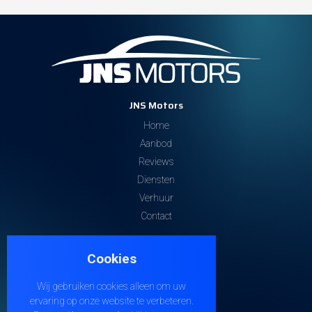
JNS Motors
Home
Aanbod
Reviews
Diensten
Verhuur
Contact
Contacteer ons
Cookies
Steenweg 32
9810 EKE
Wij gebruiken cookies alleen om uw
+32 474 38 21 04
ervaring op onze website te verbeteren.