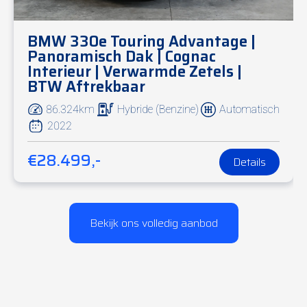
BMW 330e Touring Advantage |
Panoramisch Dak | Cognac
Interieur | Verwarmde Zetels |
BTW Aftrekbaar
86.324km
Hybride (Benzine)
Automatisch
2022
€28.499,-
Details
Bekijk ons volledig aanbod