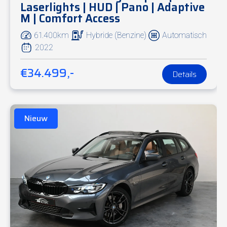
Laserlights | HUD | Pano | Adaptive
M | Comfort Access
61.400km
Hybride (Benzine)
Automatisch
2022
€34.499,-
Details
Nieuw