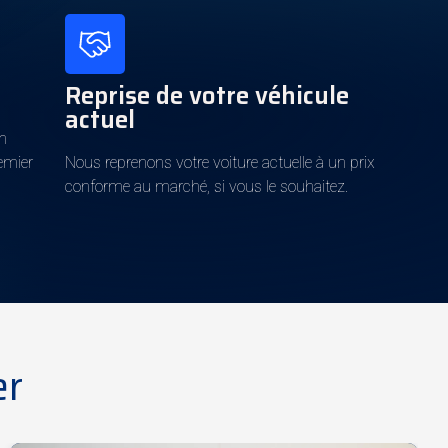
6d-ISC-FCM
Reprise de votre véhicule
Noir
actuel
Oui
un
Noir
remier
Nous reprenons votre voiture actuelle à un prix
conforme au marché, si vous le souhaitez.
Tissu
454€
488€
er
Park Distance Control (PDC)
– capteurs de
stationnement arrière
Active Guard Plus
– avertisseur de collision avec