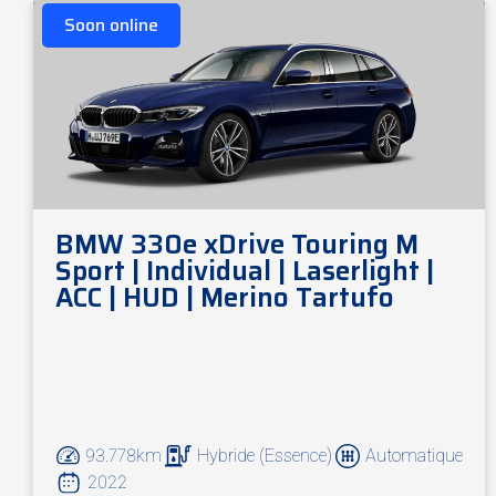
Soon online
BMW 330e xDrive Touring M
Sport | Individual | Laserlight |
ACC | HUD | Merino Tartufo
93.778km
Hybride (Essence)
Automatique
2022