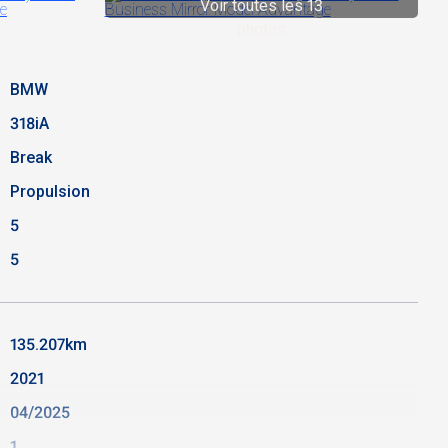
Voir toutes les 13
photos
BMW
318iA
Break
Propulsion
5
5
135.207km
2021
04/2025
1