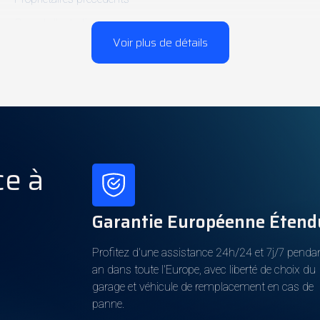
Carnet d'entretien
Voir plus de détails
Véhicule non fumeur
Carpass
Puissance
ce à
Boîte de vitesses
Cylindrée
Vitesses
Garantie Européenne Étend
Cylindres
Profitez d'une assistance 24h/24 et 7j/7 penda
an dans toute l'Europe, avec liberté de choix du
garage et véhicule de remplacement en cas de
Carburant
panne.