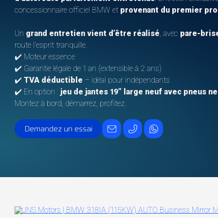
concessionnaire officiel BMW et
provenant du premier pro
Un
grand entretien vient d’être réalisé
, avec
pare-bris
route l’esprit tranquille.
✔️ Moteur essence
✔️ Garantie légale de 1 an (extensible à 2 ans)
✔️
TVA déductible
– idéal pour indépendants
✔️ En option :
jeu de jantes 19” large neuf avec pneus n
Montez à bord, démarrez, profitez.
Demandez un essai