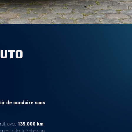
AUTO
l
sir de conduire sans
tif, avec
135.000 km
vement effectué chez un