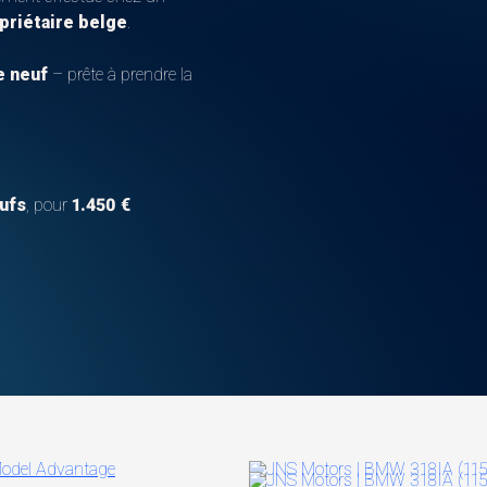
priétaire belge
.
e neuf
– prête à prendre la
eufs
, pour
1.450 €