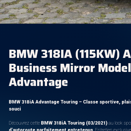
BMW 318IA (115KW) 
Business Mirror Mode
Advantage
BMW 318iA Advantage Touring – Classe sportive, plai
souci
Découvrez cette
BMW 318iA Touring (03/2021)
au look spor
d’autoroute parfaitement entretenus
. Entretien exclusi