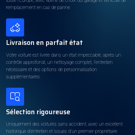
toute l'Europe, avec liberté de choix du garage et véhicule de
Vitesses
8
remplacement en cas de panne.
Cylindres
4
Consommation énergétique
Livraison en parfait état
Carburant
Hybride (Essence)
Votre voiture est livrée dans un état impeccable, après un
contrôle approfondi, un nettoyage complet, l'entretien
Autonomie électrique
40km
nécessaire et des options de personnalisation
Classe d'émission
6d-ISC-FCM
supplémentaires.
Couleur et Garnissage Intérieur
Sélection rigoureuse
Couleur extérieure
Blue
Metallic
Oui
Uniquement des voitures sans accident, avec un excellent
La couleur de l'intérieur
Brun
historique d'entretien et issues d'un premier propriétaire