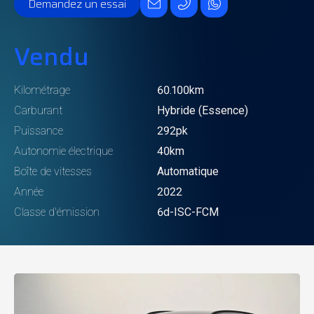
Demandez un essai
Vendu
Kilométrage
60.100km
Carburant
Hybride (Essence)
Puissance
292pk
Autonomie électrique
40km
Boîte de vitesses
Automatique
Année
2022
Classe d'émission
6d-ISC-FCM