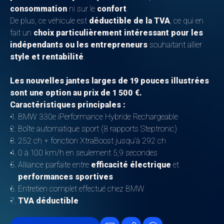
consommation
ni sur le
confort
.
De plus, ce véhicule est
déductible de la TVA
, ce qui en
fait un
choix particulièrement intéressant pour les
indépendants ou les entrepreneurs
souhaitant allier
style et rentabilité
.
Les nouvelles jantes larges de 19 pouces illustrées
sont une option au prix de 1 500 €.
Caractéristiques principales :
BMW 330e iPerformance Hybride Rechargeable
Boîte automatique sport (8 rapports Steptronic)
252 ch + fonction XtraBoost jusqu’à 292 ch
0 à 100 km/h en seulement 5,9 secondes
Alliance parfaite entre
efficacité électrique
et
performances sportives
Entretien complet effectué chez BMW
TVA déductible