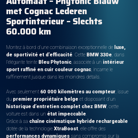
Automaat – Phytonic Blauw
met Cognac Lederen
Sportinterieur – Slechts
60.000 km
Montez à bord d’une combinaison exceptionnelle de
luxe,
de sportivité et d’efficacité
. Cette
BMW 330e
, dans
l’élégante teinte
Bleu Phytonic
, associée à un
intérieur
sport raffiné en cuir couleur cognac
, incarne le
raffinement jusque dans les moindres détails.
Avec seulement
60 000 kilomètres au compteur
, issue
du
premier propriétaire belge
et disposant d’un
historique d’entretien complet chez BMW
, cette
voiture est dans un
état impeccable
.
Grâce à sa
chaîne cinématique hybride rechargeable
dotée de la technologie
XtraBoost
, elle offre des
performances dynamiques
sans compromis sur la