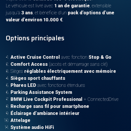
Le véhicule est livré avec
1 an de garantie
, extensible
jusqu’à
3 ans
, et bénéficie d’un
pack d’options d’une
valeur d’environ 10.000 €
.
Options principales
Active Cruise Control
avec fonction
Stop & Go
Comfort Access
(accès et démarrage sans clé)
Sièges
réglables électriquement avec mémoire
Sièges sport chauffants
Phares LED
avec fonctions étendues
Parking Assistance System
BMW Live Cockpit Professional
+ ConnectedDrive
Recharge sans fil pour smartphone
Éclairage d’ambiance intérieur
Attelage
Système audio HiFi