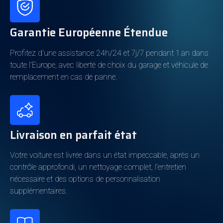
Caractéristiques Techniques
Puissance
215kw
Garantie Européenne Étendue
Boîte de vitesses
Automatique
Profitez d'une assistance 24h/24 et 7j/7 pendant 1 an dans
Cylindrée
1.998cm3
toute l'Europe, avec liberté de choix du garage et véhicule de
Cylindres
4
remplacement en cas de panne.
Consommation énergétique
Livraison en parfait état
Carburant
Hybride (Essence)
Autonomie électrique
40km
Votre voiture est livrée dans un état impeccable, après un
contrôle approfondi, un nettoyage complet, l'entretien
Classe d'émission
6d-ISC-FCM
nécessaire et des options de personnalisation
Propriété batterie
Propriété
supplémentaires.