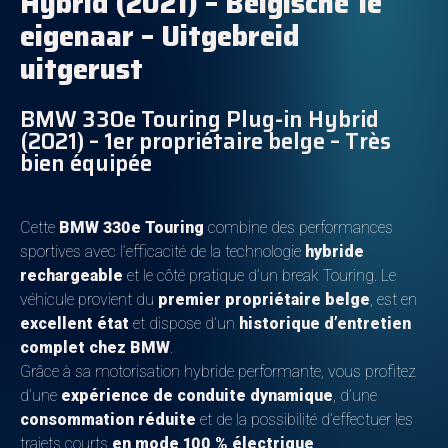
Hybrid (2021) – Belgische 1e
eigenaar – Uitgebreid
uitgerust
BMW 330e Touring Plug-in Hybrid
(2021) – 1er propriétaire belge – Très
bien équipée
Cette
BMW 330e Touring
combine des performances
sportives avec l’efficacité de la technologie
hybride
rechargeable
et le côté pratique d’un break Touring. Le
véhicule provient du
premier propriétaire belge
, est en
excellent état
et dispose d’un
historique d’entretien
complet chez BMW
.
Grâce à sa motorisation hybride performante, vous profitez
d’une
expérience de conduite dynamique
, d’une
consommation réduite
et de la possibilité d’effectuer les
trajets courts
en mode 100 % électrique
.