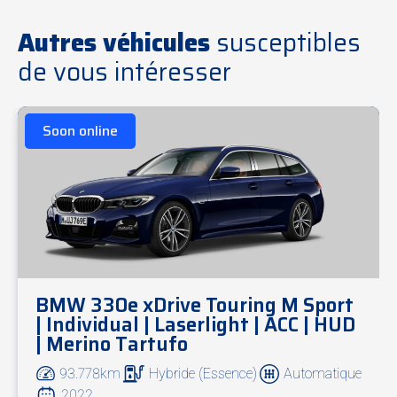
Autres véhicules
susceptibles
de vous intéresser
Extérieur & design
Soon online
Peinture métallisée
Mineral Grau
Jantes en alliage léger
17” V-Spoke 776
Barres de toit
M Shadow Line
Éléments extérieurs
Shadow Line brillant
Vitrage acoustique confort
Vitres arrière teintées (protection solaire)
Rétroviseurs extérieurs rabattables électriquement avec
BMW 330e xDrive Touring M Sport
fonction anti-éblouissement automatique
| Individual | Laserlight | ACC | HUD
Attelage / crochet d’attelage
| Merino Tartufo
93.778km
Hybride (Essence)
Automatique
2022