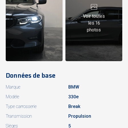
Voir toutes
les 16
photos
Données de base
Marque
BMW
Modèle
330e
Type carrosserie
Break
Transmission
Propulsion
Sièges
5