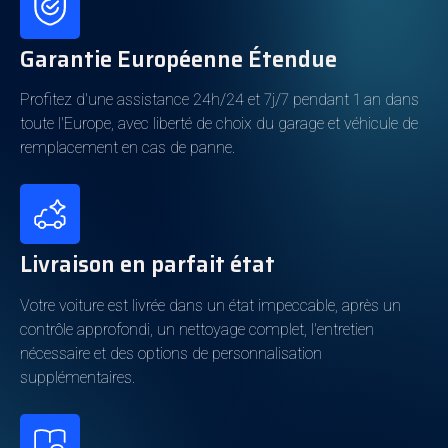
Puissance
215kw
Garantie Européenne Étendue
Boîte de vitesses
Automatique
Profitez d'une assistance 24h/24 et 7j/7 pendant 1 an dans
Cylindrée
1.998cm3
toute l'Europe, avec liberté de choix du garage et véhicule de
Cylindres
4
remplacement en cas de panne.
Consommation énergétique
Livraison en parfait état
Carburant
Hybride (Essence)
Autonomie électrique
40km
Votre voiture est livrée dans un état impeccable, après un
contrôle approfondi, un nettoyage complet, l'entretien
Classe d'émission
6d-ISC-FCM
nécessaire et des options de personnalisation
Propriété batterie
Propriété
supplémentaires.