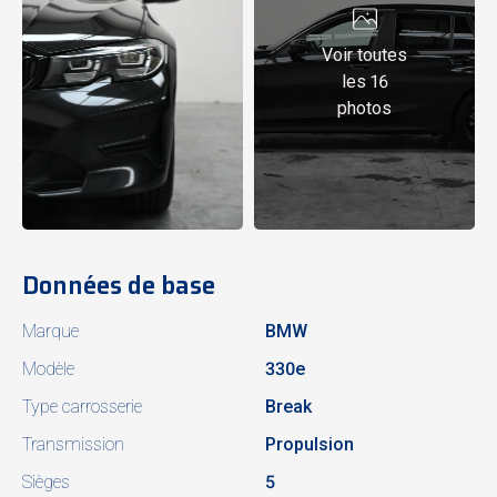
Voir toutes
les 16
photos
Données de base
Marque
BMW
Modèle
330e
Type carrosserie
Break
Transmission
Propulsion
Sièges
5