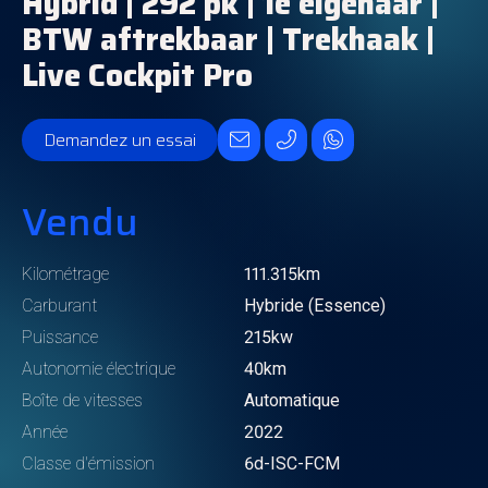
Hybrid | 292 pk | 1e eigenaar |
BTW aftrekbaar | Trekhaak |
Live Cockpit Pro
Demandez un essai
Vendu
Kilométrage
111.315km
Carburant
Hybride (Essence)
Puissance
215kw
Autonomie électrique
40km
Boîte de vitesses
Automatique
Année
2022
Classe d'émission
6d-ISC-FCM