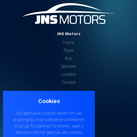
JNS Motors
Home
Stock
Avis
Services
Location
Contact
Contactez-nous
Cookies
Steenweg 32
9810 EKE
Wij gebruiken cookies alleen om uw
+32 474 38 21 04
ervaring op onze website te verbeteren.
info@jnsmotors.be
Door op “Accepteren” te klikken, gaat u
akkoord met het gebruik van cookies
BE1005.210.901