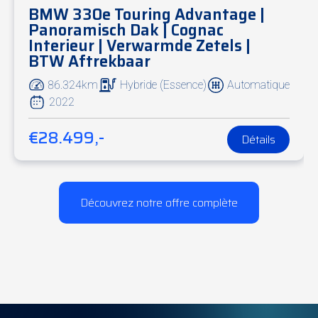
BMW 330e Touring Advantage |
Panoramisch Dak | Cognac
Interieur | Verwarmde Zetels |
BTW Aftrekbaar
86.324km
Hybride (Essence)
Automatique
2022
€28.499,-
Détails
Découvrez notre offre complète