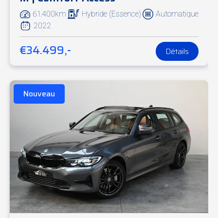
61.400km
Hybride (Essence)
Automatique
2022
€34.499,-
Détails
Nouveau