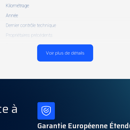
Kilométrage
Année
Dernier contrôle technique
Propriétaires précédents
Carnet d'entretien
Voir plus de détails
Véhicule non fumeur
Carpass
Puissance
ce à
Boîte de vitesses
Cylindrée
Vitesses
Garantie Européenne Étend