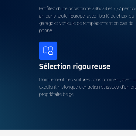
Cylindres
Profitez d'une assistance 24h/24 et 7j/7 penda
Poids à vide
an dans toute l'Europe, avec liberté de choix du
garage et véhicule de remplacement en cas de
panne.
Carburant
Classe d'émission
Sélection rigoureuse
Couleur extérieure
Uniquement des voitures sans accident, avec 
Metallic
excellent historique d'entretien et issues d'un p
propriétaire belge.
La couleur de l'intérieur
Intérieur