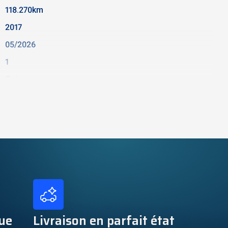
118.270km
2017
05/2026
1
Oui
Oui
81kw
Manuelle
1.598cm3
5
ue
Livraison en parfait état