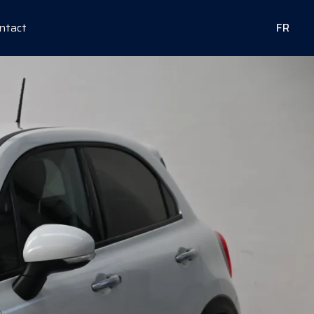
ntact
FR