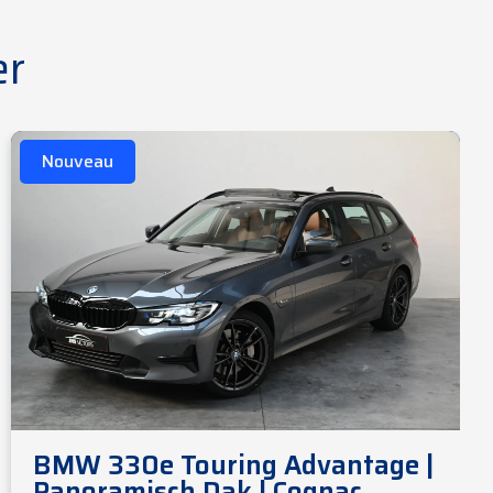
er
Nouveau
BMW 330e Touring Advantage |
Panoramisch Dak | Cognac