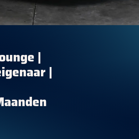
ounge |
igenaar |
 Maanden