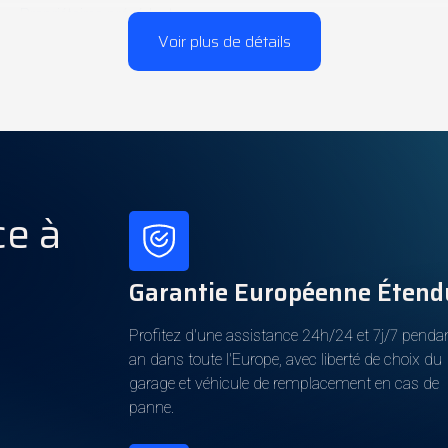
Propriétaires précédents
Voir plus de détails
Carnet d'entretien
Véhicule non fumeur
Carpass
ce à
Puissance
Boîte de vitesses
Cylindres
Garantie Européenne Étend
Profitez d'une assistance 24h/24 et 7j/7 penda
an dans toute l'Europe, avec liberté de choix du
Carburant
garage et véhicule de remplacement en cas de
Autonomie électrique
panne.
Propriété batterie