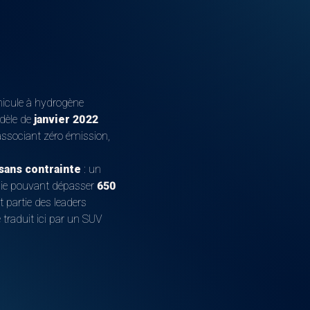
hicule à hydrogène
odèle de
janvier 2022
associant zéro émission,
sans contrainte
: un
mie pouvant dépasser
650
 partie des leaders
traduit ici par un SUV