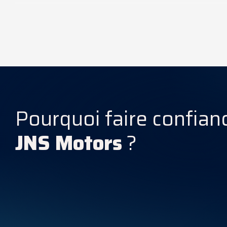
Caractéristiques Techniques
Pourquoi faire confian
JNS Motors
?
Consommation énergétique