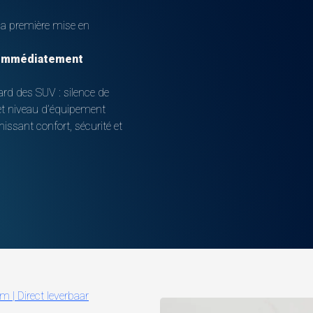
la première mise en
 immédiatement
rd des SUV : silence de
et niveau d’équipement
unissant confort, sécurité et