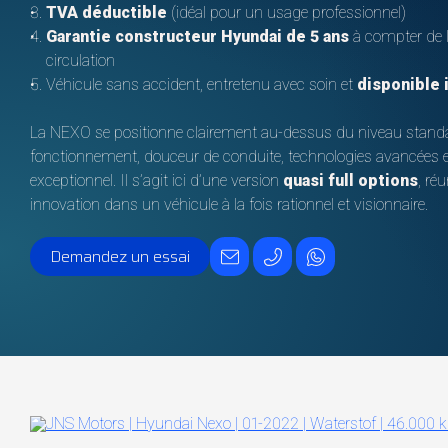
TVA déductible
(idéal pour un usage professionnel)
Garantie constructeur Hyundai de 5 ans
à compter de 
circulation
Véhicule sans accident, entretenu avec soin et
disponible
La NEXO se positionne clairement au-dessus du niveau standa
fonctionnement, douceur de conduite, technologies avancées 
exceptionnel. Il s’agit ici d’une version
quasi full options
, ré
innovation dans un véhicule à la fois rationnel et visionnaire.
Demandez un essai