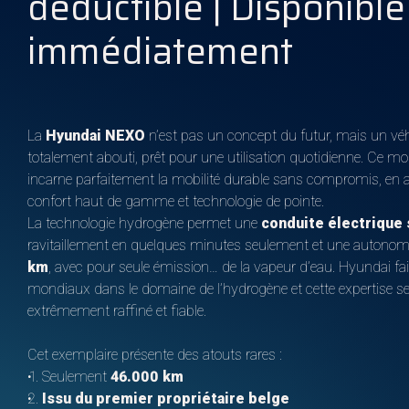
déductible | Disponible
immédiatement
La
Hyundai NEXO
n’est pas un concept du futur, mais un vé
totalement abouti, prêt pour une utilisation quotidienne. Ce m
incarne parfaitement la mobilité durable sans compromis, en 
confort haut de gamme et technologie de pointe.
La technologie hydrogène permet une
conduite électrique 
ravitaillement en quelques minutes seulement et une autono
km
, avec pour seule émission… de la vapeur d’eau. Hyundai fait
mondiaux dans le domaine de l’hydrogène et cette expertise se 
extrêmement raffiné et fiable.
Cet exemplaire présente des atouts rares :
Seulement
46.000 km
Issu du premier propriétaire belge