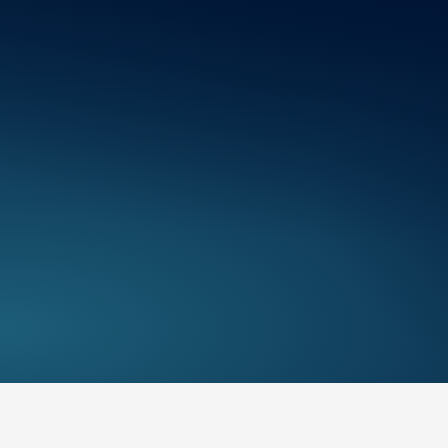
Consommation énergétique
Couleur et Garnissage Intérieur
BIV Flandres