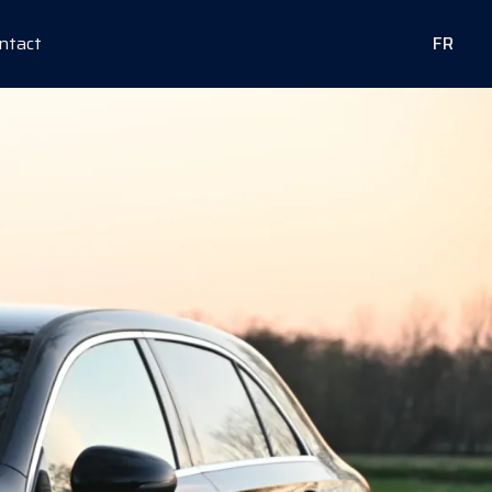
ntact
FR