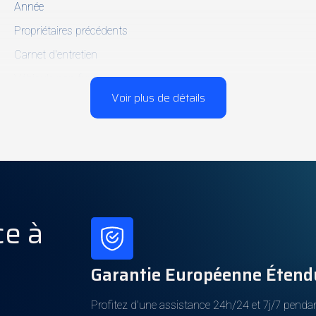
Année
Propriétaires précédents
Carnet d'entretien
Véhicule non fumeur
Voir plus de détails
Carpass
Puissance
Boîte de vitesses
ce à
Cylindrée
Vitesses
Cylindres
Garantie Européenne Étend
Poids à vide
Profitez d'une assistance 24h/24 et 7j/7 penda