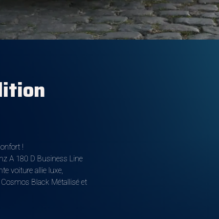
ition
onfort !
enz A 180 D Business Line
 voiture allie luxe,
r Cosmos Black Métallisé et