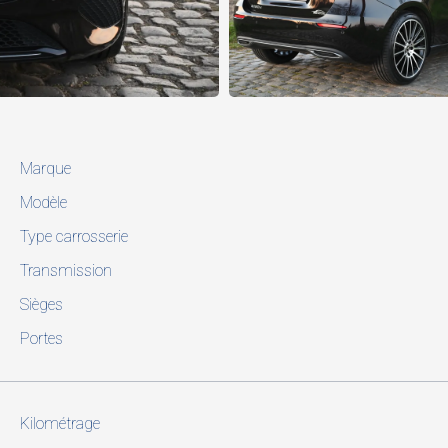
Marque
Modèle
Type carrosserie
Transmission
Sièges
Portes
Kilométrage