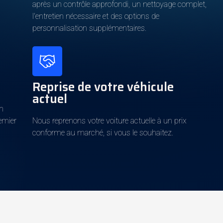
après un contrôle approfondi, un nettoyage complet,
l'entretien nécessaire et des options de
Diesel
personnalisation supplémentaires.
Euro 6d-TEMP
Reprise de votre véhicule
Noir
actuel
Oui
un
Noir
remier
Nous reprenons votre voiture actuelle à un prix
conforme au marché, si vous le souhaitez.
Cuir intégral
449€
888€