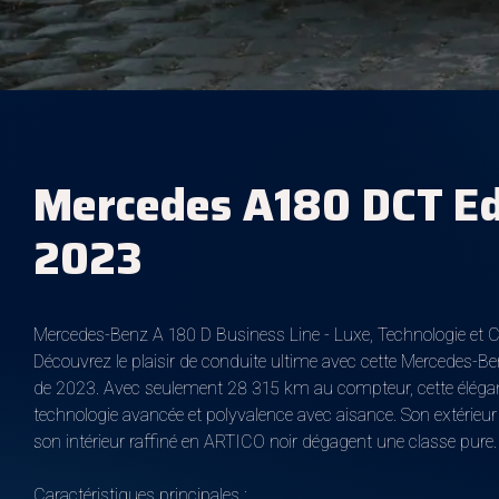
Mercedes A180 DCT Ed
2023
Mercedes-Benz A 180 D Business Line - Luxe, Technologie et C
Découvrez le plaisir de conduite ultime avec cette Mercedes-B
de 2023. Avec seulement 28 315 km au compteur, cette élégante
technologie avancée et polyvalence avec aisance. Son extérieu
son intérieur raffiné en ARTICO noir dégagent une classe pure.
Caractéristiques principales :