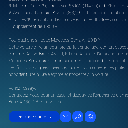
Moteur : Diesel 2,0 litres avec 85 kW (114 ch) et boîte auto
Avantages fiscaux : BIV de 888,09 € et taxe de circulation a
Jantes 19" en option : Les nouvelles jantes illustrées sont 
supplément de 1 350 €.
Pourquoi choisir cette Mercedes-Benz A 180 D ?
Cette voiture offre un équilibre parfait entre luxe, confort et s
comme l’Active Brake Assist, le Lane Assist et l’Assistant de Li
Mercedes-Benz garantit non seulement une conduite agréable, 
Les finitions soignées, avec des accents chromés et les jantes e
apportent une allure élégante et moderne à la voiture.
Venez l’essayer !
Contactez-nous pour un essai et découvrez l’expérience ultime 
Benz A 180 D Business Line.
Demandez un essai