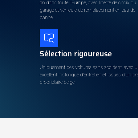
an dans toute l'Europe, avec liberté de choix du
garage et véhicule de remplacement en cas de
Carburant
panne.
Classe d'émission
Sélection rigoureuse
Couleur extérieure
Metallic
Uniquement des voitures sans accident, avec 
La couleur de l'intérieur
excellent historique d'entretien et issues d'un p
propriétaire belge.
Intérieur
Taxe de circulation annuelle
Taxe de mise en circulation