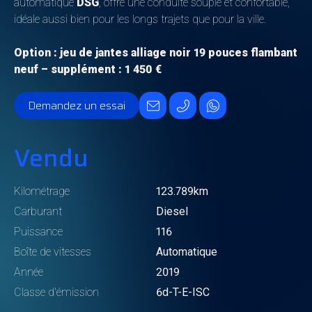
automatique
DSG
, offre une conduite souple et confortable,
idéale aussi bien pour les longs trajets que pour la ville.
Option : jeu de jantes alliage noir 19 pouces flambant
neuf – supplément : 1 450 €
Demandez un essai
Vendu
Kilométrage
123.789km
Carburant
Diesel
Puissance
116
Boîte de vitesses
Automatique
Année
2019
Classe d'émission
6d-T-E-ISC