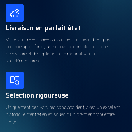
Cylindres
4
Poids à vide
1.552kg
Livraison en parfait état
Consommation énergétique
Votre voiture est livrée dans un état impeccable, après un
contrôle approfondi, un nettoyage complet, l'entretien
Carburant
Diesel
nécessaire et des options de personnalisation
Classe d'émission
6d-T-E-ISC
supplémentaires.
Émissions de CO2
113g/km
Couleur et Garnissage Intérieur
Sélection rigoureuse
Couleur extérieure
Rouge
Uniquement des voitures sans accident, avec un excellent
Metallic
Oui
historique d'entretien et issues d'un premier propriétaire
belge.
La couleur de l'intérieur
Beige