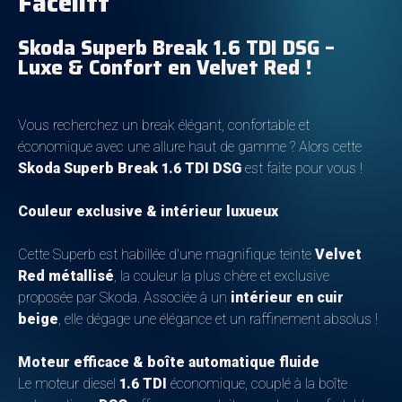
Facelift
Skoda Superb Break 1.6 TDI DSG –
Luxe & Confort en Velvet Red !
Vous recherchez un break élégant, confortable et
économique avec une allure haut de gamme ? Alors cette
Skoda Superb Break 1.6 TDI DSG
est faite pour vous !
Couleur exclusive & intérieur luxueux
Cette Superb est habillée d'une magnifique teinte
Velvet
Red métallisé
, la couleur la plus chère et exclusive
proposée par Skoda. Associée à un
intérieur en cuir
beige
, elle dégage une élégance et un raffinement absolus !
Moteur efficace & boîte automatique fluide
Le moteur diesel
1.6 TDI
économique, couplé à la boîte