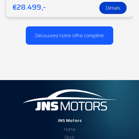
€28.499,-
Détails
Cette
Skoda Superb Break
est en excellent état et prête
pour un nouveau propriétaire ! Intéressé par une visite ou un
essai ? Contactez-nous dès maintenant ! ????
Découvrez notre offre complète
JNS Motors
Home
Stock