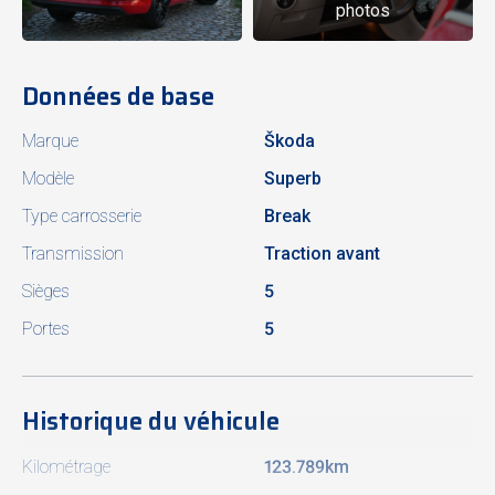
photos
Données de base
Marque
Škoda
Modèle
Superb
Type carrosserie
Break
Transmission
Traction avant
Sièges
5
Portes
5
Historique du véhicule
Kilométrage
123.789km