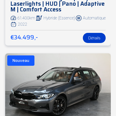
Laserlights | HUD | Pano | Adaptive
M | Comfort Access
61.400km
Hybride (Essence)
Automatique
2022
€34.499,-
Détails
Nouveau