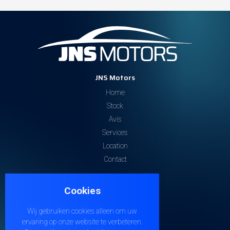
JNS Motors
Home
Stock
Avis
Services
Location
Contact
Contactez-nous
Cookies
Steenweg 32
9810 EKE
Wij gebruiken cookies alleen om uw
+32 474 38 21 04
ervaring op onze website te verbeteren.