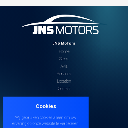
JNS Motors
Home
Stock
Avis
Services
Location
Contact
Contactez-nous
Cookies
Steenweg 32
9810 EKE
Wij gebruiken cookies alleen om uw
+32 474 38 21 04
ervaring op onze website te verbeteren.