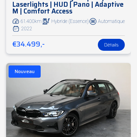
Laserlights | HUD | Pano | Adaptive
M | Comfort Access
61.400km
Hybride (Essence)
Automatique
2022
€34.499,-
Détails
Nouveau