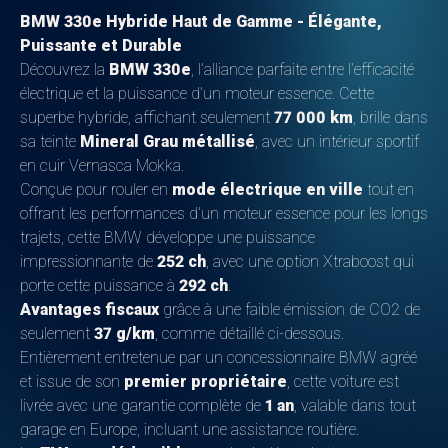
BMW 330e Hybride Haut de Gamme - Élégante,
Puissante et Durable
Découvrez la
BMW 330e
, l’alliance parfaite entre l’efficacité
électrique et la puissance d’un moteur essence. Cette
superbe hybride, affichant seulement
77 000 km
, brille dans
sa teinte
Mineral Grau métallisé
, avec un intérieur sportif
en cuir Vernasca Mokka.
Conçue pour rouler en
mode électrique en ville
tout en
offrant les performances d’un moteur essence pour les longs
trajets, cette BMW développe une puissance
impressionnante de
252 ch
, avec une option Xtraboost qui
porte cette puissance à
292 ch
.
Avantages fiscaux
grâce à une faible émission de CO2 de
seulement
37 g/km
, comme détaillé ci-dessous.
Entièrement entretenue par un concessionnaire BMW agréé
et issue de son
premier propriétaire
, cette voiture est
livrée avec une garantie complète de
1 an
, valable dans tout
garage en Europe, incluant une assistance routière.