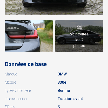
Voir toutes
les 7
photos
Données de base
Marque
BMW
Modèle
330e
Type carrosserie
Berline
Transmission
Traction avant
Sièges
5