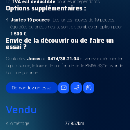
La
TVA est déductible
pour les indépendants.
Options supplémentaires :
Jantes 19 pouces
: Les jantes neuves de 19 pouces,
équipées de pneus neufs, sont disponibles en option pour
1 500 €
.
Envie de la découvrir ou de faire un
essai ?
Contactez
Jonas
au
0474/38.21.04
et venez expérimenter
la puissance, le luxe et le confort de cette BMW 330e hybride
haut de gamme.
Demandez un essai
Vendu
Kilométrage
77.857km