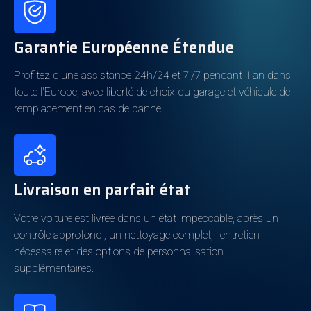
Caractéristiques Techniques
Puissance
292pk
Garantie Européenne Étendue
Boîte de vitesses
Automatique
Profitez d'une assistance 24h/24 et 7j/7 pendant 1 an dans
Cylindrée
1.998cm3
toute l'Europe, avec liberté de choix du garage et véhicule de
Vitesses
7
remplacement en cas de panne.
Cylindres
4
Poids à vide
1.815kg
Livraison en parfait état
Consommation énergétique
Votre voiture est livrée dans un état impeccable, après un
contrôle approfondi, un nettoyage complet, l'entretien
Carburant
Hybride (Diesel)
nécessaire et des options de personnalisation
Autonomie électrique
40km
supplémentaires.
Classe d'émission
Euro 6d-TEMP
Consommation de
1,6l/100 km