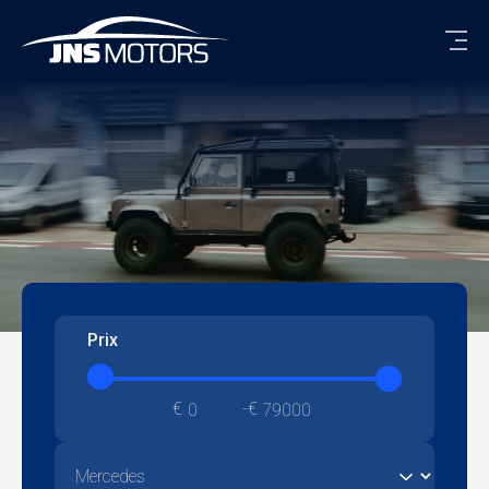
Men
Prix
€
€