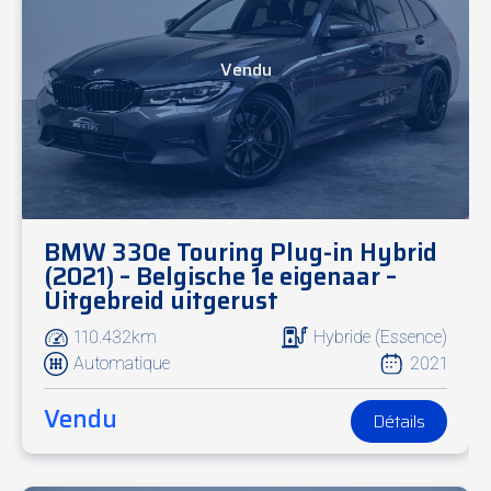
Vendu
BMW 330e Touring Plug-in Hybrid
(2021) – Belgische 1e eigenaar –
Uitgebreid uitgerust
110.432km
Hybride (Essence)
Automatique
2021
Vendu
Détails