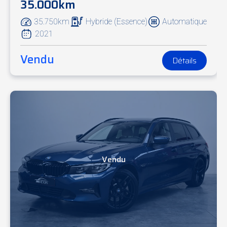
35.000km
35.750km
Hybride (Essence)
Automatique
2021
Vendu
Détails
Vendu