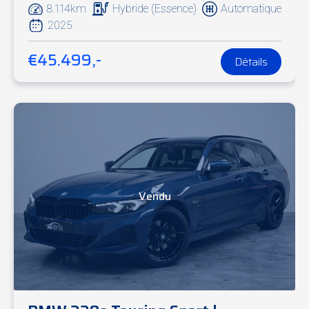
8.114km
Hybride (Essence)
Automatique
2025
€45.499,-
Détails
Vendu