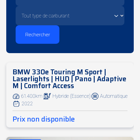
Rechercher
BMW 330e Touring M Sport |
Soon online
Laserlights | HUD | Pano | Adaptive
M | Comfort Access
61.400km
Hybride (Essence)
Automatique
2022
Prix non disponible