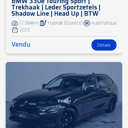
BMW 330e Touring Sport |
Trekhaak | Leder Sportzetels |
Shadow Line | Head Up | BTW
77.584km
Hybride (Essence)
Automatique
2023
Vendu
Détails
Vendu