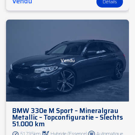
Vendu
Détails
Vendu
BMW 330e M Sport – Mineralgrau
Metallic – Topconfiguratie – Slechts
51.000 km
51.735km
Hybride (Essence)
Automatique