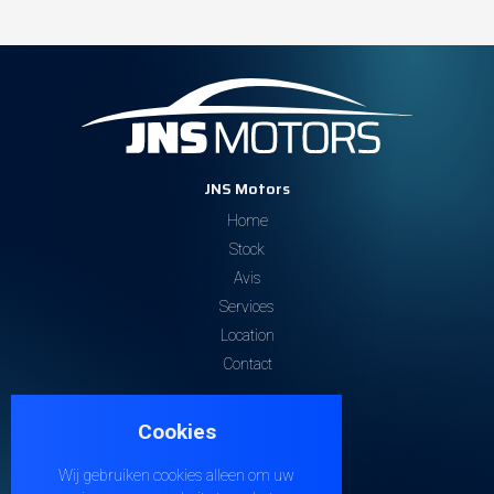
JNS Motors
Home
Stock
Avis
Services
Location
Contact
Contactez-nous
Cookies
Steenweg 32
9810 EKE
Wij gebruiken cookies alleen om uw
+32 474 38 21 04