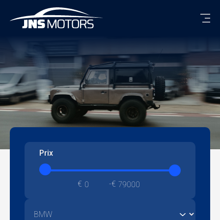
Men
Prix
€
€