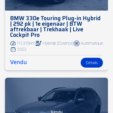
BMW 330e Touring Plug-in Hybrid
| 292 pk | 1e eigenaar | BTW
aftrekbaar | Trekhaak | Live
Cockpit Pro
111.315km
Hybride (Essence)
Automatique
2022
Vendu
Détails
Vendu