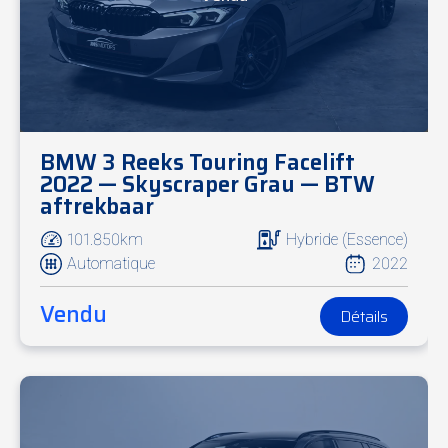
BMW 3 Reeks Touring Facelift
2022 — Skyscraper Grau — BTW
aftrekbaar
101.850km
Hybride (Essence)
Automatique
2022
Vendu
Détails